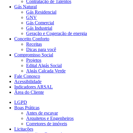
Contratação de Talentos
Gás Natural
Gás Residencial
GNV
Gás Comercial
Gás Industrial
Geração e Cogeração de energia
Conceito Conforto
Receitas
Dicas para você
Compromisso Social
Projetos
Edital Algás Social
Algás Calçada Verde
Fale Conosco
Acessibilidade
Indicadores ARSAL
Área do Cliente
LGPD
Boas Práticas
Antes de escavar
Arquitetos e Engenheiros
Corretores de imóveis
Licitações