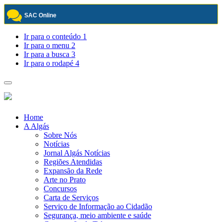
SAC Online
Pular
Ir para o conteúdo
1
para
Ir para o menu
2
o
Ir para a busca
3
conteúdo
Ir para o rodapé
4
Toggle
navigation
Home
A Algás
Sobre Nós
Notícias
Jornal Algás Notícias
Regiões Atendidas
Expansão da Rede
Arte no Prato
Concursos
Carta de Serviços
Serviço de Informação ao Cidadão
Segurança, meio ambiente e saúde