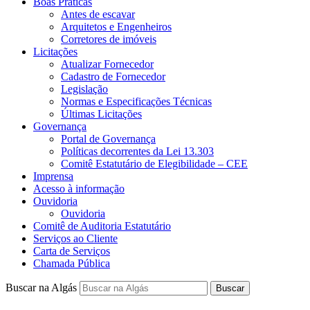
Boas Práticas
Antes de escavar
Arquitetos e Engenheiros
Corretores de imóveis
Licitações
Atualizar Fornecedor
Cadastro de Fornecedor
Legislação
Normas e Especificações Técnicas
Últimas Licitações
Governança
Portal de Governança
Políticas decorrentes da Lei 13.303
Comitê Estatutário de Elegibilidade – CEE
Imprensa
Acesso à informação
Ouvidoria
Ouvidoria
Comitê de Auditoria Estatutário
Serviços ao Cliente
Carta de Serviços
Chamada Pública
Buscar na Algás
Buscar