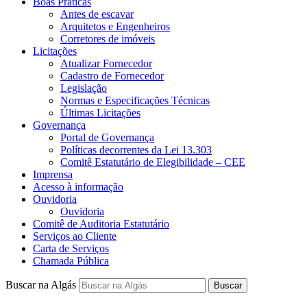
Boas Práticas
Antes de escavar
Arquitetos e Engenheiros
Corretores de imóveis
Licitações
Atualizar Fornecedor
Cadastro de Fornecedor
Legislação
Normas e Especificações Técnicas
Últimas Licitações
Governança
Portal de Governança
Políticas decorrentes da Lei 13.303
Comitê Estatutário de Elegibilidade – CEE
Imprensa
Acesso à informação
Ouvidoria
Ouvidoria
Comitê de Auditoria Estatutário
Serviços ao Cliente
Carta de Serviços
Chamada Pública
Buscar na Algás
Buscar