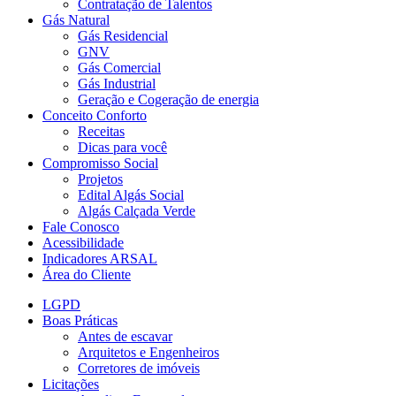
Contratação de Talentos
Gás Natural
Gás Residencial
GNV
Gás Comercial
Gás Industrial
Geração e Cogeração de energia
Conceito Conforto
Receitas
Dicas para você
Compromisso Social
Projetos
Edital Algás Social
Algás Calçada Verde
Fale Conosco
Acessibilidade
Indicadores ARSAL
Área do Cliente
LGPD
Boas Práticas
Antes de escavar
Arquitetos e Engenheiros
Corretores de imóveis
Licitações