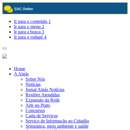
SAC Online
Pular
Ir para o conteúdo
1
para
Ir para o menu
2
o
Ir para a busca
3
conteúdo
Ir para o rodapé
4
Toggle
navigation
Home
A Algás
Sobre Nós
Notícias
Jornal Algás Notícias
Regiões Atendidas
Expansão da Rede
Arte no Prato
Concursos
Carta de Serviços
Serviço de Informação ao Cidadão
Segurança, meio ambiente e saúde