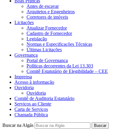
Boas Práticas
Antes de escavar
Arquitetos e Engenheiros
Corretores de imóveis
Licitações
Atualizar Fornecedor
Cadastro de Fornecedor
Legislação
Normas e Especificações Técnicas
Últimas Licitações
Governança
Portal de Governança
Políticas decorrentes da Lei 13.303
Comitê Estatutário de Elegibilidade – CEE
Imprensa
Acesso à informação
Ouvidoria
Ouvidoria
Comitê de Auditoria Estatutário
Serviços ao Cliente
Carta de Serviços
Chamada Pública
Buscar na Algás
Buscar