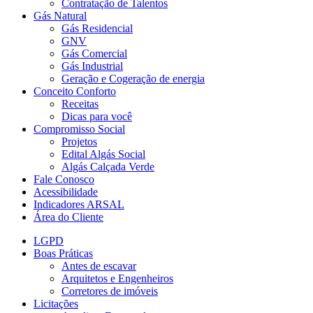
Contratação de Talentos
Gás Natural
Gás Residencial
GNV
Gás Comercial
Gás Industrial
Geração e Cogeração de energia
Conceito Conforto
Receitas
Dicas para você
Compromisso Social
Projetos
Edital Algás Social
Algás Calçada Verde
Fale Conosco
Acessibilidade
Indicadores ARSAL
Área do Cliente
LGPD
Boas Práticas
Antes de escavar
Arquitetos e Engenheiros
Corretores de imóveis
Licitações