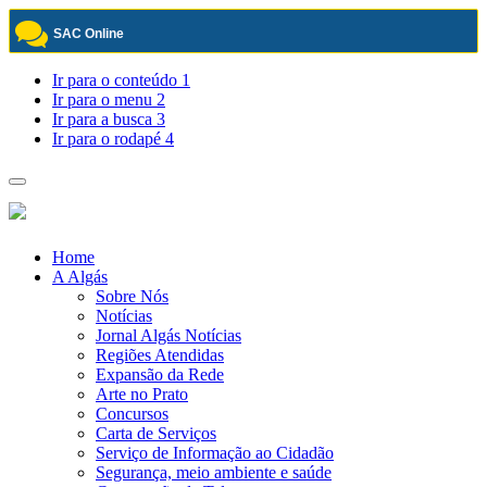
SAC Online
Pular
Ir para o conteúdo
1
para
Ir para o menu
2
o
Ir para a busca
3
conteúdo
Ir para o rodapé
4
Toggle
navigation
Home
A Algás
Sobre Nós
Notícias
Jornal Algás Notícias
Regiões Atendidas
Expansão da Rede
Arte no Prato
Concursos
Carta de Serviços
Serviço de Informação ao Cidadão
Segurança, meio ambiente e saúde