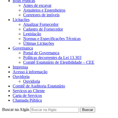
Boas Práticas
Antes de escavar
Arquitetos e Engenheiros
Corretores de imóveis
Licitações
Atualizar Fornecedor
Cadastro de Fornecedor
Legislação
Normas e Especificações Técnicas
Últimas Licitações
Governança
Portal de Governança
Políticas decorrentes da Lei 13.303
Comitê Estatutário de Elegibilidade – CEE
Imprensa
Acesso à informação
Ouvidoria
Ouvidoria
Comitê de Auditoria Estatutário
Serviços ao Cliente
Carta de Serviços
Chamada Pública
Buscar na Algás
Buscar