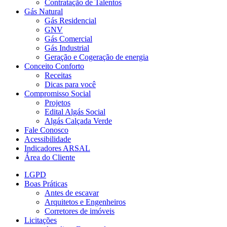
Contratação de Talentos
Gás Natural
Gás Residencial
GNV
Gás Comercial
Gás Industrial
Geração e Cogeração de energia
Conceito Conforto
Receitas
Dicas para você
Compromisso Social
Projetos
Edital Algás Social
Algás Calçada Verde
Fale Conosco
Acessibilidade
Indicadores ARSAL
Área do Cliente
LGPD
Boas Práticas
Antes de escavar
Arquitetos e Engenheiros
Corretores de imóveis
Licitações