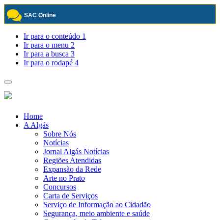
SAC Online
Pular
Ir para o conteúdo
1
para
Ir para o menu
2
o
Ir para a busca
3
conteúdo
Ir para o rodapé
4
Toggle
navigation
Home
A Algás
Sobre Nós
Notícias
Jornal Algás Notícias
Regiões Atendidas
Expansão da Rede
Arte no Prato
Concursos
Carta de Serviços
Serviço de Informação ao Cidadão
Segurança, meio ambiente e saúde