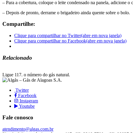
– Para a cobertura, coloque o leite condensado na panela, adicione o 
– Depois de pronto, derrame o brigadeiro ainda quente sobre o bolo.
Compartilhe:
Clique para compartilhar no Twitter(abre em nova janela)
Clique para compartilhar no Facebook(abre em nova janela)
Relacionado
Ligue 117.
o número do gás natural.
Twitter
Facebook
Instagram
Youtube
Fale conosco
atendimento@algas.com.br