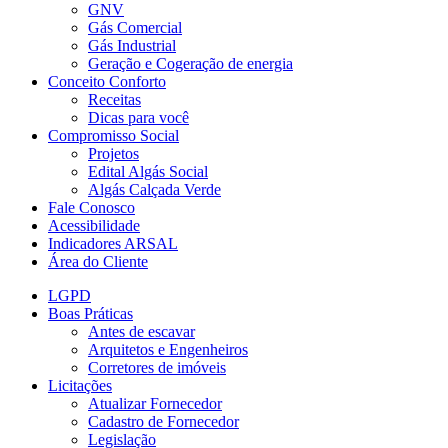
GNV
Gás Comercial
Gás Industrial
Geração e Cogeração de energia
Conceito Conforto
Receitas
Dicas para você
Compromisso Social
Projetos
Edital Algás Social
Algás Calçada Verde
Fale Conosco
Acessibilidade
Indicadores ARSAL
Área do Cliente
LGPD
Boas Práticas
Antes de escavar
Arquitetos e Engenheiros
Corretores de imóveis
Licitações
Atualizar Fornecedor
Cadastro de Fornecedor
Legislação