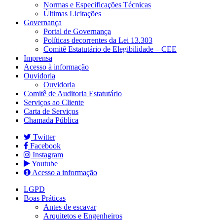
Normas e Especificações Técnicas
Últimas Licitações
Governança
Portal de Governança
Políticas decorrentes da Lei 13.303
Comitê Estatutário de Elegibilidade – CEE
Imprensa
Acesso à informação
Ouvidoria
Ouvidoria
Comitê de Auditoria Estatutário
Serviços ao Cliente
Carta de Serviços
Chamada Pública
Twitter
Facebook
Instagram
Youtube
Acesso a informação
LGPD
Boas Práticas
Antes de escavar
Arquitetos e Engenheiros