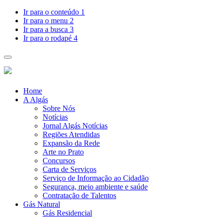
Pular
Ir para o conteúdo
1
para
Ir para o menu
2
o
Ir para a busca
3
conteúdo
Ir para o rodapé
4
Toggle
navigation
Home
A Algás
Sobre Nós
Notícias
Jornal Algás Notícias
Regiões Atendidas
Expansão da Rede
Arte no Prato
Concursos
Carta de Serviços
Serviço de Informação ao Cidadão
Segurança, meio ambiente e saúde
Contratação de Talentos
Gás Natural
Gás Residencial