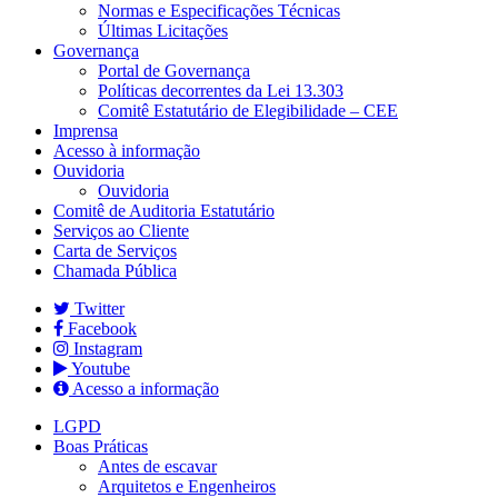
Normas e Especificações Técnicas
Últimas Licitações
Governança
Portal de Governança
Políticas decorrentes da Lei 13.303
Comitê Estatutário de Elegibilidade – CEE
Imprensa
Acesso à informação
Ouvidoria
Ouvidoria
Comitê de Auditoria Estatutário
Serviços ao Cliente
Carta de Serviços
Chamada Pública
Twitter
Facebook
Instagram
Youtube
Acesso a informação
LGPD
Boas Práticas
Antes de escavar
Arquitetos e Engenheiros