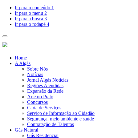
Pular
Ir para o conteúdo
1
para
Ir para o menu
2
o
Ir para a busca
3
conteúdo
Ir para o rodapé
4
Toggle
navigation
Home
A Algás
Sobre Nós
Notícias
Jornal Algás Notícias
Regiões Atendidas
Expansão da Rede
Arte no Prato
Concursos
Carta de Serviços
Serviço de Informação ao Cidadão
Segurança, meio ambiente e saúde
Contratação de Talentos
Gás Natural
Gás Residencial