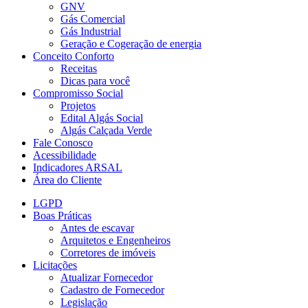
GNV
Gás Comercial
Gás Industrial
Geração e Cogeração de energia
Conceito Conforto
Receitas
Dicas para você
Compromisso Social
Projetos
Edital Algás Social
Algás Calçada Verde
Fale Conosco
Acessibilidade
Indicadores ARSAL
Área do Cliente
LGPD
Boas Práticas
Antes de escavar
Arquitetos e Engenheiros
Corretores de imóveis
Licitações
Atualizar Fornecedor
Cadastro de Fornecedor
Legislação