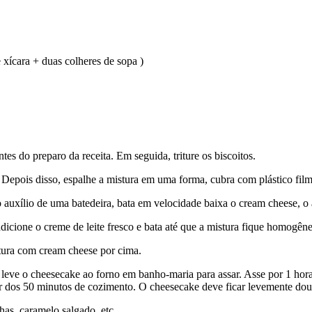
xícara + duas colheres de sopa )
tes do preparo da receita. Em seguida, triture os biscoitos.
 Depois disso, espalhe a mistura em uma forma, cubra com plástico filme
o auxílio de uma batedeira, bata em velocidade baixa o cream cheese, 
dicione o creme de leite fresco e bata até que a mistura fique homogêne
stura com cream cheese por cima.
 e leve o cheesecake ao forno em banho-maria para assar. Asse por 1 h
rtir dos 50 minutos de cozimento. O cheesecake deve ficar levemente d
has, caramelo salgado, etc.