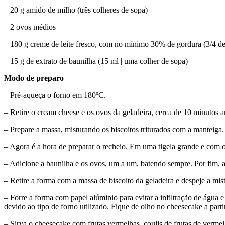
– 20 g amido de milho (três colheres de sopa)
– 2 ovos médios
– 180 g creme de leite fresco, com no mínimo 30% de gordura (3/4 de 
– 15 g de extrato de baunilha (15 ml | uma colher de sopa)
Modo de preparo
– Pré-aqueça o forno em 180ºC.
– Retire o cream cheese e os ovos da geladeira, cerca de 10 minutos an
– Prepare a massa, misturando os biscoitos triturados com a manteiga.
– Agora é a hora de preparar o recheio. Em uma tigela grande e com 
– Adicione a baunilha e os ovos, um a um, batendo sempre. Por fim, a
– Retire a forma com a massa de biscoito da geladeira e despeje a mi
– Forre a forma com papel alúminio para evitar a infiltração de água
devido ao tipo de forno utilizado. Fique de olho no cheesecake a pa
– Sirva o cheesecake com frutas vermelhas, coulis de frutas de vermel