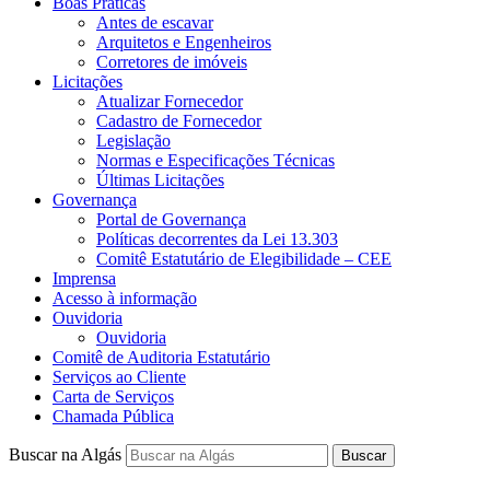
Boas Práticas
Antes de escavar
Arquitetos e Engenheiros
Corretores de imóveis
Licitações
Atualizar Fornecedor
Cadastro de Fornecedor
Legislação
Normas e Especificações Técnicas
Últimas Licitações
Governança
Portal de Governança
Políticas decorrentes da Lei 13.303
Comitê Estatutário de Elegibilidade – CEE
Imprensa
Acesso à informação
Ouvidoria
Ouvidoria
Comitê de Auditoria Estatutário
Serviços ao Cliente
Carta de Serviços
Chamada Pública
Buscar na Algás
Buscar