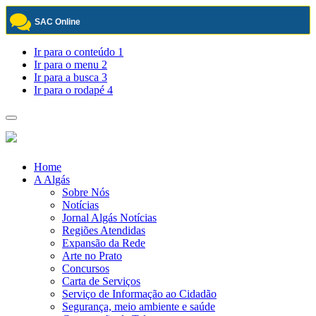
SAC Online
Pular
Ir para o conteúdo
1
para
Ir para o menu
2
o
Ir para a busca
3
conteúdo
Ir para o rodapé
4
Toggle
navigation
Home
A Algás
Sobre Nós
Notícias
Jornal Algás Notícias
Regiões Atendidas
Expansão da Rede
Arte no Prato
Concursos
Carta de Serviços
Serviço de Informação ao Cidadão
Segurança, meio ambiente e saúde