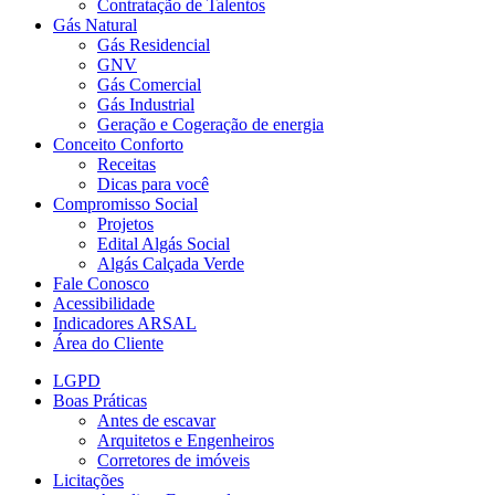
Contratação de Talentos
Gás Natural
Gás Residencial
GNV
Gás Comercial
Gás Industrial
Geração e Cogeração de energia
Conceito Conforto
Receitas
Dicas para você
Compromisso Social
Projetos
Edital Algás Social
Algás Calçada Verde
Fale Conosco
Acessibilidade
Indicadores ARSAL
Área do Cliente
LGPD
Boas Práticas
Antes de escavar
Arquitetos e Engenheiros
Corretores de imóveis
Licitações